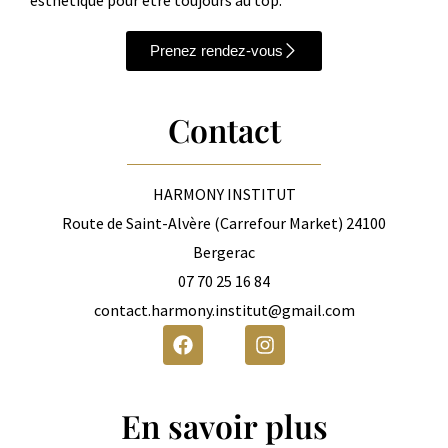
Prenez rendez-vous
Contact
HARMONY INSTITUT
Route de Saint-Alvère (Carrefour Market) 24100
Bergerac
07 70 25 16 84
contact.harmony.institut@gmail.com
F
I
a
n
c
s
e
t
b
a
En savoir plus
o
g