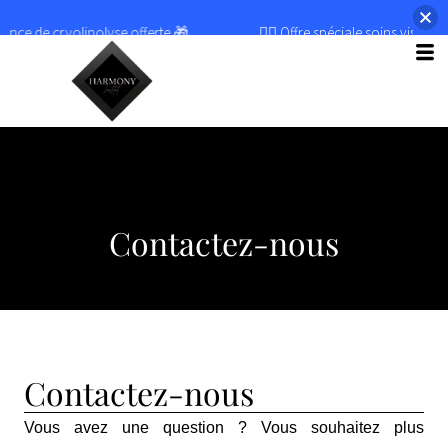
Aller
e de cryolipolyse offerte 🎁
💆‍♀️ Offre spéciale soins visage ! 💆‍♀️
au
contenu
Contactez-nous
Contactez-nous
Vous avez une question ? Vous souhaitez plus