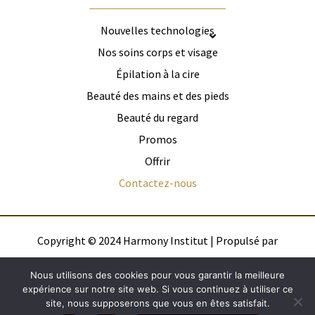
o
r
k
a
Nouvelles technologies
m
Nos soins corps et visage
Épilation à la cire
Beauté des mains et des pieds
Beauté du regard
Promos
Offrir
Contactez-nous
Copyright © 2024 Harmony Institut | Propulsé par
Octowebdesign
Nous utilisons des cookies pour vous garantir la meilleure
expérience sur notre site web. Si vous continuez à utiliser ce
site, nous supposerons que vous en êtes satisfait.
Politique de confidentialité
Mentions légales